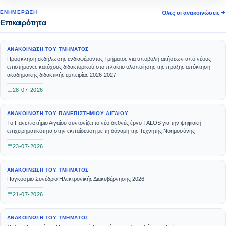
ΕΝΗΜΈΡΩΣΗ
Όλες οι ανακοινώσεις
Επικαιρότητα
ΑΝΑΚΟΊΝΩΣΗ ΤΟΥ ΤΜΉΜΑΤΟΣ
Πρόσκληση εκδήλωσης ενδιαφέροντος Τμήματος για υποβολή αιτήσεων από νέους
επιστήμονες κατόχους διδακτορικού στο πλαίσιο υλοποίησης της πράξης απόκτηση
ακαδημαϊκής διδακτικής εμπειρίας 2026-2027
28-07-2026
ΑΝΑΚΟΊΝΩΣΗ ΤΟΥ ΠΑΝΕΠΙΣΤΗΜΊΟΥ ΑΙΓΑΊΟΥ
Το Πανεπιστήμιο Αιγαίου συντονίζει το νέο διεθνές έργο TALOS για την ψηφιακή
επιχειρηματικότητα στην εκπαίδευση με τη δύναμη της Τεχνητής Νοημοσύνης
23-07-2026
ΑΝΑΚΟΊΝΩΣΗ ΤΟΥ ΤΜΉΜΑΤΟΣ
Παγκόσμιο Συνέδριο Ηλεκτρονικής Διακυβέρνησης 2026
21-07-2026
ΑΝΑΚΟΊΝΩΣΗ ΤΟΥ ΤΜΉΜΑΤΟΣ