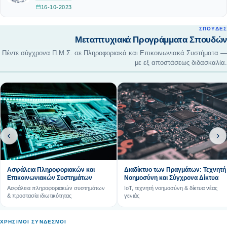
16-10-2023
ΣΠΟΥΔΈΣ
Μεταπτυχιακά Προγράμματα Σπουδών
Πέντε σύγχρονα Π.Μ.Σ. σε Πληροφοριακά και Επικοινωνιακά Συστήματα —
με εξ αποστάσεως διδασκαλία.
Διαδίκτυο των Πραγμάτων: Τεχνητή
Ασφάλεια Πληροφοριακών και
Νοημοσύνη και Σύγχρονα Δίκτυα
Επικοινωνιακών Συστημάτων
IoT, τεχνητή νοημοσύνη & δίκτυα νέας
Ασφάλεια πληροφοριακών συστημάτων
γενιάς
& προστασία ιδιωτικότητας
ΧΡΉΣΙΜΟΙ ΣΎΝΔΕΣΜΟΙ