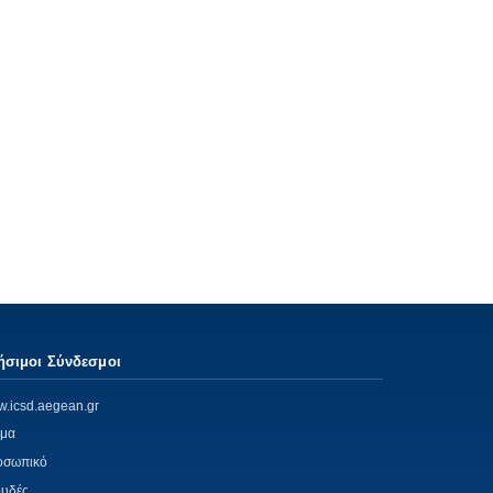
ήσιμοι Σύνδεσμοι
.icsd.aegean.gr
μα
οσωπικό
υδές