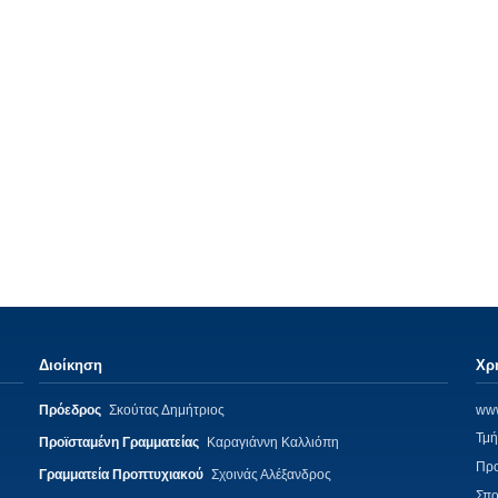
Διοίκηση
Χρ
Πρόεδρος
Σκούτας Δημήτριος
www
Τμή
Προϊσταμένη Γραμματείας
Καραγιάννη Καλλιόπη
Πρ
Γραμματεία Προπτυχιακού
Σχοινάς Αλέξανδρος
Σπο